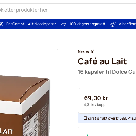
PrisGaranti - Alltid gode priser
100-dagers angrerett
Vi har fle
Nescafé
Café au Lait
16 kapsler til Dolce G
69,00 kr
4,31 kr
/ kopp
Gratis frakt over kr 599. PrisG