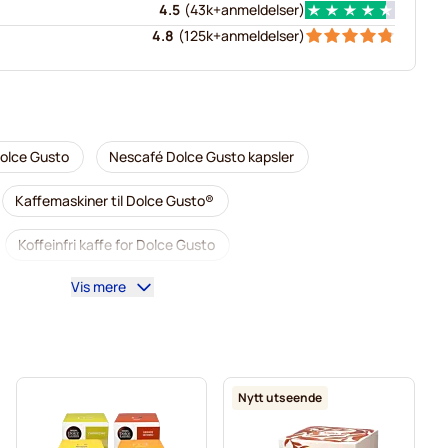
4.5
(
43k+
anmeldelser
)
4.8
(
125k+
anmeldelser
)
Dolce Gusto
Nescafé Dolce Gusto kapsler
Kaffemaskiner til Dolce Gusto®
Koffeinfri kaffe for Dolce Gusto
Vis mere
Dolce Gusto
Segafredo kaffekapsler for Dolce Gusto
 Dolce Gusto
Caffè Borbone for Dolce Gusto
e Gusto
Gimoka kapsler for Dolce Gusto
Nytt utseende
ucks®-kapsler for Dolce Gusto