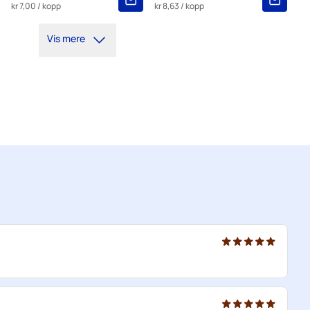
kr 7,00
/ kopp
kr 8,63
/ kopp
Vis mere