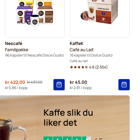
or Dolce Gusto
sler for Dolce Gusto
Nescafé
KaffeK
Familipakke
Café au Lait
96 Kapsler til Nescafé Dolce Gusto
16 kapsler til Dolce Gusto
Café au lait
4.6
(
2.554
)
Fra
kr 422,00
kr 45,00
kr 497,00
Vanlig pris
kr 5,86
/ kopp
kr 2,81
/ kopp