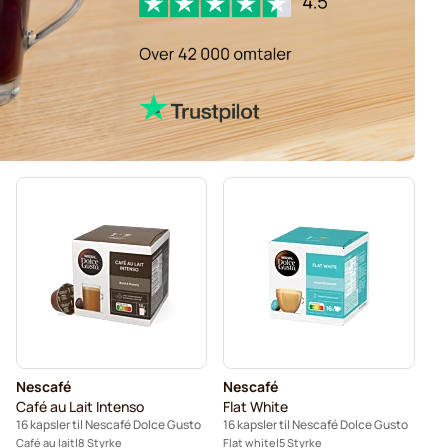
Nescafé
Nescafé
Café au Lait Intenso
Flat White
16 kapsler til Nescafé Dolce Gusto
16 kapsler til Nescafé Dolce Gusto
Café au lait
8 Styrke
Flat white
5 Styrke