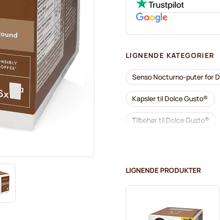
LIGNENDE KATEGORIER
Senso Nocturno-puter for 
Kapsler til Dolce Gusto®
Tilbehør til Dolce Gusto®
Avkalking og rengjøring til 
Café René kaffekapsler for
LIGNENDE PRODUKTER
Dolce Vita kapsler for Dolc
Til Dolce Gusto®
Starb