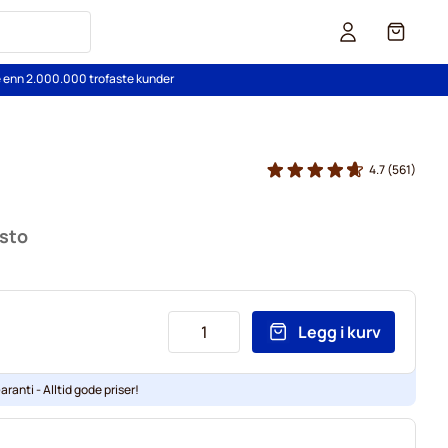
Cart
re enn 2.000.000 trofaste kunder
4.7
(561)
usto
Legg i kurv
aranti - Alltid gode priser!