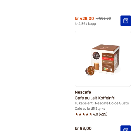
Fra
kr 428,00
kr 503,00
Vanlig pris
kr 4,86
/ kopp
Nescafé
Café au Lait Koffeinfri
16 kapsler til Nescafé Dolce Gusto
Café au lait
5 Styrke
4.9
(
425
)
kr 98,00