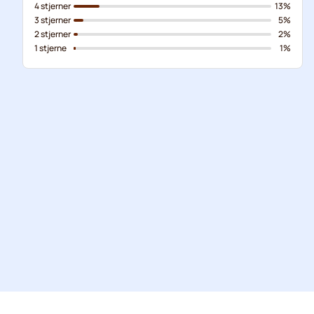
4 stjerner
13%
3 stjerner
5%
2 stjerner
2%
1 stjerne
1%