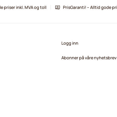
le priser inkl. MVA og toll
PrisGaranti! – Alltid gode pr
Logg inn
Abonner på våre nyhetsbrev