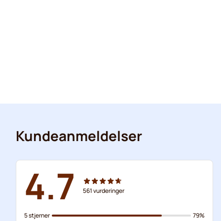
Kundeanmeldelser
4.7
561
vurderinger
5 stjerner
79%