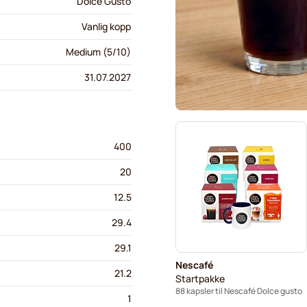
Dolce Gusto
Vanlig kopp
Medium (5/10)
31.07.2027
400
20
12.5
29.4
29.1
Nescafé
21.2
Startpakke
88 kapsler til Nescafé Dolce gusto
1