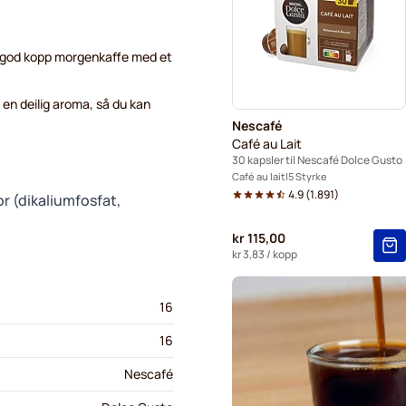
Kaffekapslen kaffekapsler f
Starbucks® Grande kaffekap
n god kopp morgenkaffe med et
en deilig aroma, så du kan
Nescafé
Café au Lait
30 kapsler til Nescafé Dolce Gusto
Café au lait
5 Styrke
4.9
(
1.891
)
r (dikaliumfosfat,
kr 115,00
kr 3,83
/ kopp
16
16
Nescafé