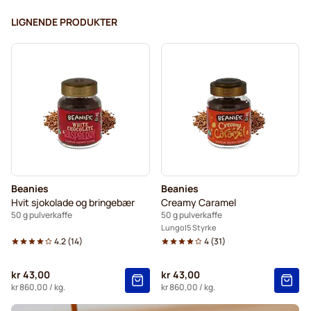
LIGNENDE PRODUKTER
Beanies
Beanies
Hvit sjokolade og bringebær
Creamy Caramel
50 g pulverkaffe
50 g pulverkaffe
Lungo
5 Styrke
4.2
(
14
)
4
(
31
)
kr 43,00
kr 43,00
kr 860,00
/ kg.
kr 860,00
/ kg.