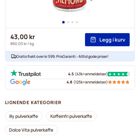
43,00 kr
Legg i kurv
860,00 kr
/ kg.
Gratis frakt over kr 599. PrisGaranti - Alltid gode priser!
4.5
(
43k+
anmeldelser
)
4.8
(
125k+
anmeldelser
)
LIGNENDE KATEGORIER
illy pulverkaffe
Koffeinfri pulverkaffe
Dolce Vita pulverkaffe