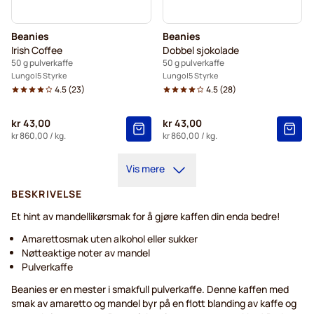
Beanies
Beanies
Irish Coffee
Dobbel sjokolade
50 g pulverkaffe
50 g pulverkaffe
Lungo
5 Styrke
Lungo
5 Styrke
4.5
(
23
)
4.5
(
28
)
kr 43,00
kr 43,00
kr 860,00
/ kg.
kr 860,00
/ kg.
Vis mere
BESKRIVELSE
Et hint av mandellikørsmak for å gjøre kaffen din enda bedre!
Amarettosmak uten alkohol eller sukker
Nøtteaktige noter av mandel
Pulverkaffe
Beanies er en mester i smakfull pulverkaffe. Denne kaffen med
smak av amaretto og mandel byr på en flott blanding av kaffe og