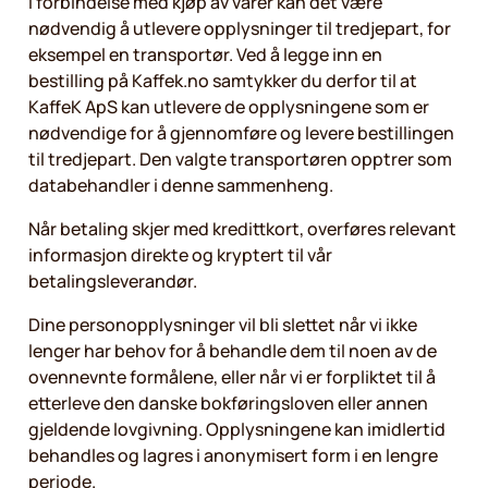
I forbindelse med kjøp av varer kan det være
nødvendig å utlevere opplysninger til tredjepart, for
eksempel en transportør. Ved å legge inn en
bestilling på Kaffek.no samtykker du derfor til at
KaffeK ApS kan utlevere de opplysningene som er
nødvendige for å gjennomføre og levere bestillingen
til tredjepart. Den valgte transportøren opptrer som
databehandler i denne sammenheng.
Når betaling skjer med kredittkort, overføres relevant
informasjon direkte og kryptert til vår
betalingsleverandør.
Dine personopplysninger vil bli slettet når vi ikke
lenger har behov for å behandle dem til noen av de
ovennevnte formålene, eller når vi er forpliktet til å
etterleve den danske bokføringsloven eller annen
gjeldende lovgivning. Opplysningene kan imidlertid
behandles og lagres i anonymisert form i en lengre
periode.