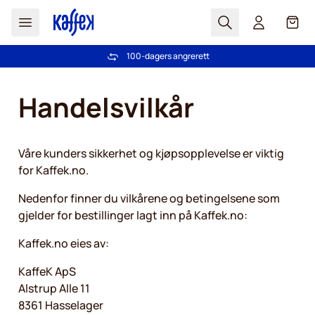
Søk
Cart
Vi har flere enn 2.000.000 trofaste kunder
Gratis frakt over kr 599
100-dagers angrerett
PrisGaranti - Alltid gode priser
Hopp til innhold
Handelsvilkår
Våre kunders sikkerhet og kjøpsopplevelse er viktig
for Kaffek.no.
Nedenfor finner du vilkårene og betingelsene som
gjelder for bestillinger lagt inn på Kaffek.no:
Kaffek.no eies av:
KaffeK ApS
Alstrup Alle 11
8361 Hasselager