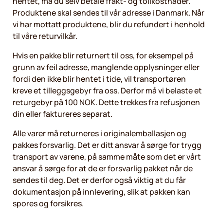
hentet, må du selv betale frakt- og tollkostnader.
Produktene skal sendes til vår adresse i Danmark. Når
vi har mottatt produktene, blir du refundert i henhold
til våre returvilkår.
Hvis en pakke blir returnert til oss, for eksempel på
grunn av feil adresse, manglende opplysninger eller
fordi den ikke blir hentet i tide, vil transportøren
kreve et tilleggsgebyr fra oss. Derfor må vi belaste et
returgebyr på 100 NOK. Dette trekkes fra refusjonen
din eller faktureres separat.
Alle varer må returneres i originalemballasjen og
pakkes forsvarlig. Det er ditt ansvar å sørge for trygg
transport av varene, på samme måte som det er vårt
ansvar å sørge for at de er forsvarlig pakket når de
sendes til deg. Det er derfor også viktig at du får
dokumentasjon på innlevering, slik at pakken kan
spores og forsikres.